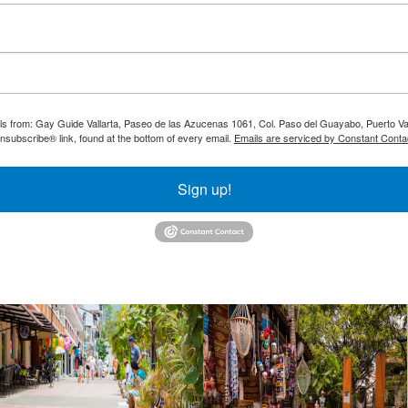
ils from: Gay Guide Vallarta, Paseo de las Azucenas 1061, Col. Paso del Guayabo, Puerto Val
nsubscribe® link, found at the bottom of every email.
Emails are serviced by Constant Conta
Sign up!