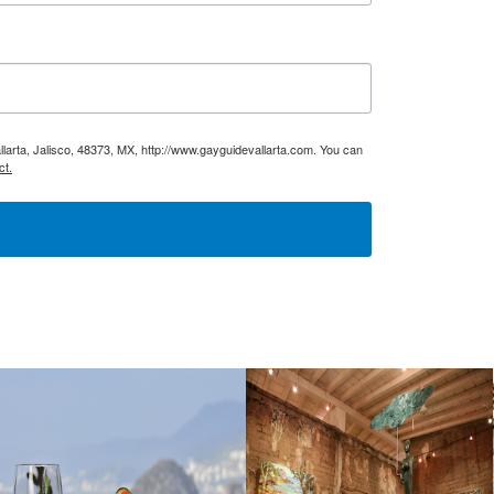
larta, Jalisco, 48373, MX, http://www.gayguidevallarta.com. You can
ct.