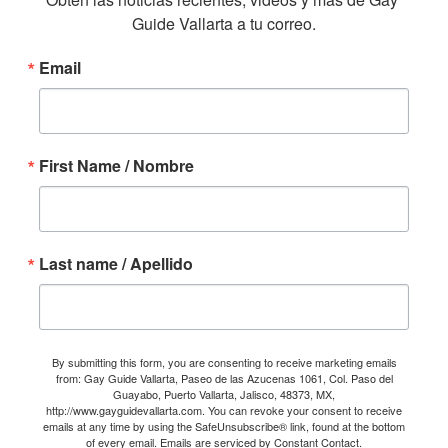
Guide Vallarta a tu correo.
Email
First Name / Nombre
Last name / Apellido
By submitting this form, you are consenting to receive marketing emails
from: Gay Guide Vallarta, Paseo de las Azucenas 1061, Col. Paso del
Guayabo, Puerto Vallarta, Jalisco, 48373, MX,
http://www.gayguidevallarta.com. You can revoke your consent to receive
emails at any time by using the SafeUnsubscribe® link, found at the bottom
of every email.
Emails are serviced by Constant Contact.