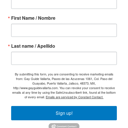
First Name / Nombre
Last name / Apellido
By submitting this form, you are consenting to receive marketing emails
from: Gay Guide Vallarta, Paseo de las Azucenas 1061, Col. Paso del
Guayabo, Puerto Vallarta, Jalisco, 48373, MX,
http://www.gayguidevallarta.com. You can revoke your consent to receive
emails at any time by using the SafeUnsubscribe® link, found at the bottom
of every email.
Emails are serviced by Constant Contact.
Sign up!