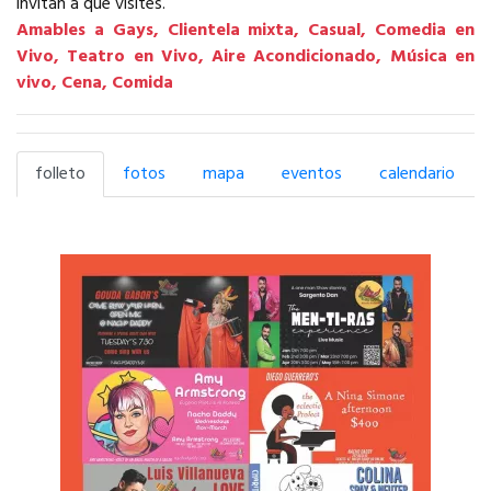
invitan a que visites.
Amables a Gays, Clientela mixta, Casual, Comedia en
Vivo, Teatro en Vivo, Aire Acondicionado, Música en
vivo, Cena, Comida
folleto
fotos
mapa
eventos
calendario