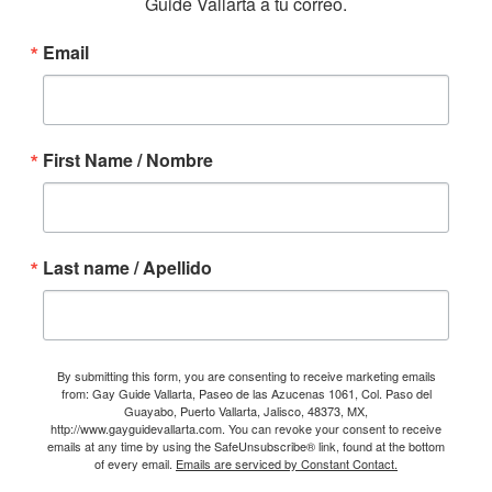
Guide Vallarta a tu correo.
Email
First Name / Nombre
Last name / Apellido
By submitting this form, you are consenting to receive marketing emails
from: Gay Guide Vallarta, Paseo de las Azucenas 1061, Col. Paso del
Guayabo, Puerto Vallarta, Jalisco, 48373, MX,
http://www.gayguidevallarta.com. You can revoke your consent to receive
emails at any time by using the SafeUnsubscribe® link, found at the bottom
of every email.
Emails are serviced by Constant Contact.