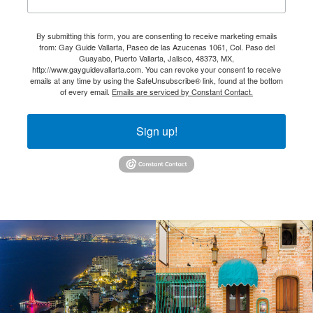
By submitting this form, you are consenting to receive marketing emails
from: Gay Guide Vallarta, Paseo de las Azucenas 1061, Col. Paso del
Guayabo, Puerto Vallarta, Jalisco, 48373, MX,
http://www.gayguidevallarta.com. You can revoke your consent to receive
emails at any time by using the SafeUnsubscribe® link, found at the bottom
of every email.
Emails are serviced by Constant Contact.
Sign up!