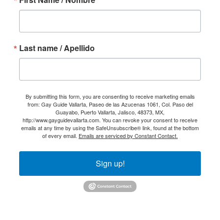
Last name / Apellido
By submitting this form, you are consenting to receive marketing emails
from: Gay Guide Vallarta, Paseo de las Azucenas 1061, Col. Paso del
Guayabo, Puerto Vallarta, Jalisco, 48373, MX,
http://www.gayguidevallarta.com. You can revoke your consent to receive
emails at any time by using the SafeUnsubscribe® link, found at the bottom
of every email.
Emails are serviced by Constant Contact.
Sign up!