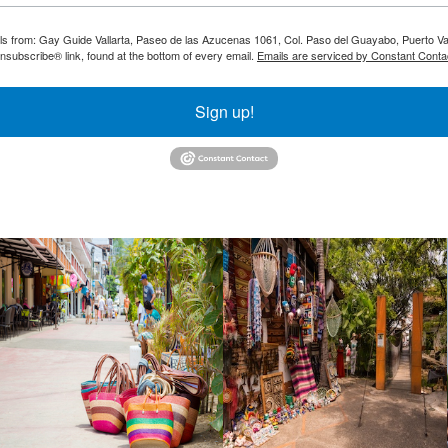
ils from: Gay Guide Vallarta, Paseo de las Azucenas 1061, Col. Paso del Guayabo, Puerto Val
nsubscribe® link, found at the bottom of every email.
Emails are serviced by Constant Conta
Sign up!