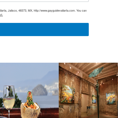
larta, Jalisco, 48373, MX, http://www.gayguidevallarta.com. You can
ct.