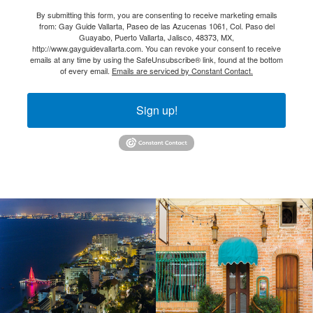
By submitting this form, you are consenting to receive marketing emails
from: Gay Guide Vallarta, Paseo de las Azucenas 1061, Col. Paso del
Guayabo, Puerto Vallarta, Jalisco, 48373, MX,
http://www.gayguidevallarta.com. You can revoke your consent to receive
emails at any time by using the SafeUnsubscribe® link, found at the bottom
of every email.
Emails are serviced by Constant Contact.
Sign up!