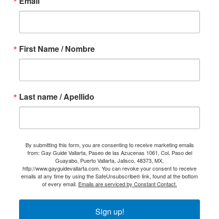
Email
First Name / Nombre
Last name / Apellido
By submitting this form, you are consenting to receive marketing emails
from: Gay Guide Vallarta, Paseo de las Azucenas 1061, Col. Paso del
Guayabo, Puerto Vallarta, Jalisco, 48373, MX,
http://www.gayguidevallarta.com. You can revoke your consent to receive
emails at any time by using the SafeUnsubscribe® link, found at the bottom
of every email.
Emails are serviced by Constant Contact.
Sign up!