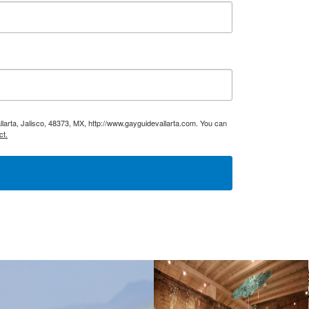
larta, Jalisco, 48373, MX, http://www.gayguidevallarta.com. You can
ct.