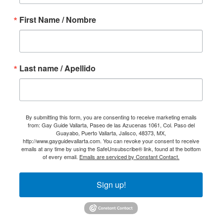
First Name / Nombre
Last name / Apellido
By submitting this form, you are consenting to receive marketing emails
from: Gay Guide Vallarta, Paseo de las Azucenas 1061, Col. Paso del
Guayabo, Puerto Vallarta, Jalisco, 48373, MX,
http://www.gayguidevallarta.com. You can revoke your consent to receive
emails at any time by using the SafeUnsubscribe® link, found at the bottom
of every email.
Emails are serviced by Constant Contact.
Sign up!