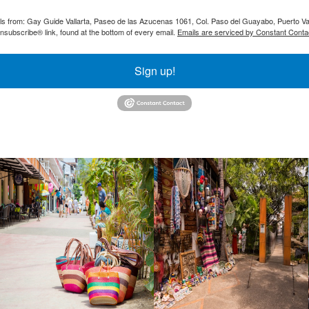
ils from: Gay Guide Vallarta, Paseo de las Azucenas 1061, Col. Paso del Guayabo, Puerto Val
nsubscribe® link, found at the bottom of every email.
Emails are serviced by Constant Conta
Sign up!