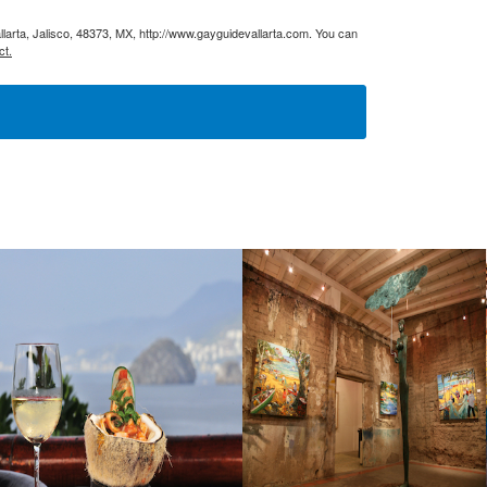
larta, Jalisco, 48373, MX, http://www.gayguidevallarta.com. You can
ct.