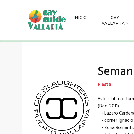
INICIO
GAY
VALLARTA
Seman
Fiesta
Este club nocturn
(Dec. 2011).
- Lazaro Carden
- corner Ignacio L
- Zona Romanti