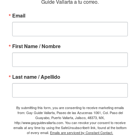
Guide Vallarta a tu correo.
Email
First Name / Nombre
Last name / Apellido
By submitting this form, you are consenting to receive marketing emails
from: Gay Guide Vallarta, Paseo de las Azucenas 1061, Col. Paso del
Guayabo, Puerto Vallarta, Jalisco, 48373, MX,
http://www.gayguidevallarta.com. You can revoke your consent to receive
emails at any time by using the SafeUnsubscribe® link, found at the bottom
of every email.
Emails are serviced by Constant Contact.